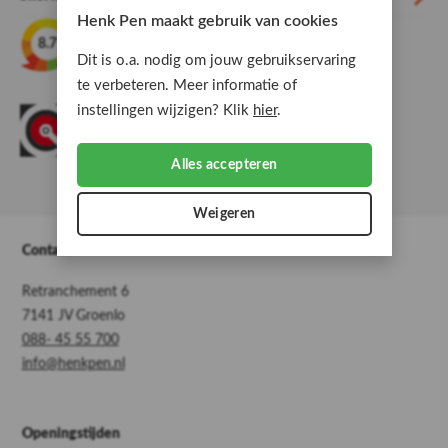
Henk Pen maakt gebruik van cookies
606 beoordelingen
8.7
Kiyoh
Dit is o.a. nodig om jouw gebruikservaring
te verbeteren. Meer informatie of
instellingen wijzigen? Klik
hier
.
Alles accepteren
Weigeren
Contact
Retranchement 6
7141 JV Groenlo
088- 45 55 700
info@henkpen.nl
Openingstijden