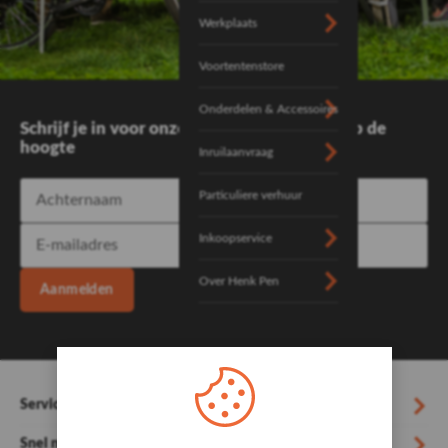
Werkplaats
Voortentenstore
Onderdelen & Accessoires
Schrijf je in voor onze nieuwsbrief en blijf op de
hoogte
Inruilaanvraag
Particuliere verhuur
Inkoopservice
Over Henk Pen
Aanmelden
Service
Snel naar...