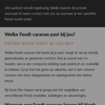
Ons aanbod wisselt regelmatig. Bekijk daarom de actuele
voorraad of neem contact met ons op wanneer je een specifiek
Fendt model zoekt.
Welke Fendt caravan past bij jou?
ONTDEK WELKE FENDT BIJ JOU PAST
Welke Fendt caravan het beste bij je past, hangt af van je reisstijl,
gezinssituatie en gewenste comfort. Reis je vooral met z’n
tweeën, dan is een compacte indeling vaak praktisch en makkelijk
te trekken. Ga je met het gezin op vakantie, dan is een ruimere
caravan met extra slaapplaatsen en opbergruimte een betere
keuze.
Bij Henk Pen helpen we je graag met het vergelijken van
verschillende Fendt modellen, indelingen en uitvoeringen.