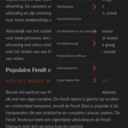
afwerking. De caravans van Fendt hebben een moderne
Werkplaats
uitstraling en zijn ontworpen voor ontspannen vakanties, zowel
Voortentenstore
voor korte weekendtrips als langere reizen.
Onderdelen & Accessoires
Afhankelijk van het model kies je voor een compacte caravan
voor twee personen, een ruime gezinsindeling of juist een luxere
Inruilaanvraag
uitvoering met extra comfort. Bij Henk Pen helpen we je graag
met het vinden van een Fendt caravan die past bij jouw manier
Particuliere verhuur
van reizen.
Inkoopservice
Populaire Fendt caravan modellen
Over Henk Pen
KIES HET MODEL WAT HET BESTE BIJ JE PAST
Binnen het aanbod van Fendt vind je verschillende modelseries,
elk met een eigen karakter. De Fendt Apero is gericht op modern
en comfortabel kamperen, terwijl de Fendt Bianco populair is bij
kampeerders die een praktische en complete caravan zoeken. De
Fendt Tendenza heeft een eigentijdse uitstraling en de Fendt
Diamant richt zich op extra luxe en comfort.