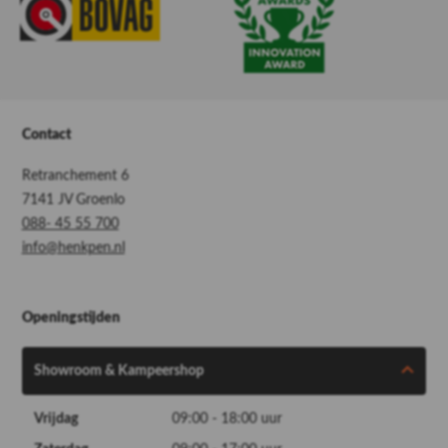
Contact
Retranchement 6
7141 JV Groenlo
088- 45 55 700
info@henkpen.nl
Openingstijden
Showroom & Kampeershop
Vrijdag
09:00 - 18:00 uur