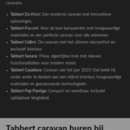
caravans.
Tabbert Da Vinci:
Een moderne caravan met innovatieve
oplossingen.
Tabbert Puccini
: Voor de luxe kampeerder, met hoogwaardige
materialen en een perfecte caravan voor alle seizoenen.
Tabbert Cellini
: De caravan met het ultieme reiscomfort en
exclusief interieur.
Tabbert Senara:
Frisse, eigentijdse look met nieuwe
functionaliteiten voor modern reizen.
Tabbert Cazadora:
Caravan van het jaar 2025! Dat heeft hij
onder ander te danken aan een stijlvol interieur, hoogwaardige
materialen en geavanceerde technologieën.
Tabbert Pep Pantiga:
Compact en wendbaar, inclusief
opklapbaar lengtebed.
Tabbert caravan huren bij