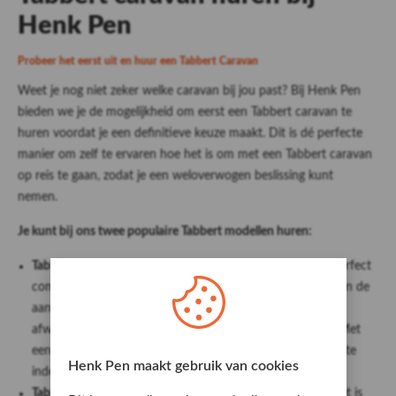
Henk Pen
Probeer het eerst uit en huur een Tabbert Caravan
Weet je nog niet zeker welke caravan bij jou past? Bij Henk Pen
bieden we je de mogelijkheid om eerst een Tabbert caravan te
huren voordat je een definitieve keuze maakt. Dit is dé perfecte
manier om zelf te ervaren hoe het is om met een Tabbert caravan
op reis te gaan, zodat je een weloverwogen beslissing kunt
nemen.
Je kunt bij ons twee populaire Tabbert modellen huren:
Tabbert Senara 460 E
: Een caravan die luxe en comfort perfect
combineert. Het tijdloze en elegante exterieur trekt meteen de
aandacht, terwijl de hoogwaardige materialen en verfijnde
afwerking zorgen voor een duurzame en luxe uitstraling. Met
een stijlvol interieur en veel opbergruimtes is dit de perfecte
Henk Pen maakt gebruik van cookies
indeling van een caravan.
Tabbert Pep Pantiga 390 WD
: Flexibel, licht en luchtig. Het is