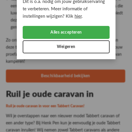
Dit is o.a. nodig om jouw gebruikservaring
een compacte en flexibele caravan, ideaal voor avonturiers die
te verbeteren. Meer informatie of
luxe en efficiëntie zoeken. Dankzij het slimme opklapbed biedt
instellingen wijzigen? Klik
hier
.
deze caravan overdag extra leefruimte, terwijl je ’s nachts
geniet van een comfortabel slaapgedeelte
Alles accepteren
Zo ontdek je zelf het comfort, de indeling en de rijervaring van
Weigeren
deze topmodellen. Bekijk direct de beschikbaarheid en plan jouw
proefavontuur! Wie weet beleef jij straks de ultieme vrijheid van
kamperen!
Beschikbaarheid bekijken
Ruil je oude caravan in
Ruil je oude caravan in voor een Tabbert Caravan!
Wil je overstappen naar een nieuwer model Tabbert caravan of
een ander type? Bij Henk Pen kun je eenvoudig je oude Tabbert
caravan inruilen! Wij nemen zowel Tabbert caravans als andere