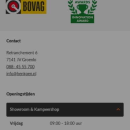
Contact
Retranchement 6
7141 JV Groenlo
088- 45 55 700
info@henkpen.nl
Openingstijden
Showroom & Kampeershop
Vrijdag
09:00 - 18:00 uur