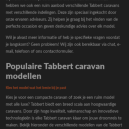
hebben we ook een ruim aanbod verschillende Tabbert caravans
met verschillende indelingen. Deze zijn speciaal ingekocht door
onze ervaren adviseurs. Zij helpen je graag bij het vinden van de
perfecte occasion en geven deskundige advies over elk model.
Wil je alvast meer informatie of heb je specifieke vragen voordat
je langskomt? Geen probleem! Wij zijn ook bereikbaar via
chat,
e-
mail
,
telefoon
of ons
contactformulier
.
Populaire Tabbert caravan
modellen
Kies het model wat het beste bij je past
Kies je voor een compacte caravan of zoek je een ruim model
met alle luxe? Tabbert biedt een breed scala aan hoogwaardige
caravans. Door zijn hoge kwaliteit, vakmanschap en innovatieve
technologieën is elke Tabbert caravan klaar om jouw droomreis te
maken. Bekijk hieronder de verschillende modellen van de Tabbert