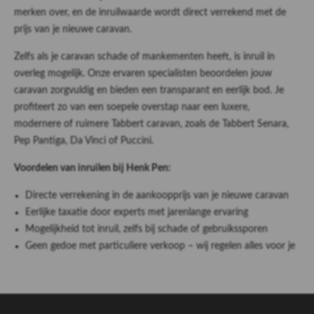
merken over, en de inruilwaarde wordt direct verrekend met de
prijs van je nieuwe caravan.
Zelfs als je caravan schade of mankementen heeft, is inruil in
overleg mogelijk. Onze ervaren specialisten beoordelen jouw
caravan zorgvuldig en bieden een transparant en eerlijk bod. Je
profiteert zo van een soepele overstap naar een luxere,
modernere of ruimere Tabbert caravan, zoals de Tabbert Senara,
Pep Pantiga, Da Vinci of Puccini.
Voordelen van inruilen bij Henk Pen:
Directe verrekening in de aankoopprijs van je nieuwe caravan
Eerlijke taxatie door experts met jarenlange ervaring
Mogelijkheid tot inruil, zelfs bij schade of gebruikssporen
Geen gedoe met particuliere verkoop – wij regelen alles voor je