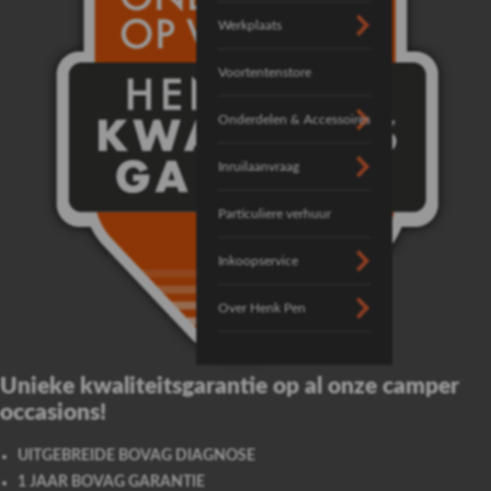
Werkplaats
Voortentenstore
Onderdelen & Accessoires
Inruilaanvraag
Particuliere verhuur
Inkoopservice
Over Henk Pen
Unieke kwaliteitsgarantie op al onze camper
occasions!
UITGEBREIDE BOVAG DIAGNOSE
1 JAAR BOVAG GARANTIE