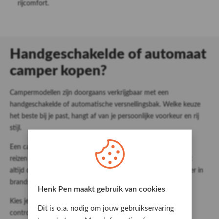
rijcomfort.
Handgeschakelde of automaat
camper kopen?
Campermodellen zijn doorgaans verkrijgbaar met een
handgeschakelde of automatische versnellingsbak. Welke keuze
het beste bij je past, hangt af van je persoonlijke voorkeur en rij
stijl.
Een camper met automaat biedt extra comfort tijdens lange
reizen en is ideaal in stedelijke gebieden. Omdat de automaat
altijd de meest efficiënte versnelling kiest, is deze vaak zuiniger in
brandstofverbruik.
Henk Pen maakt gebruik van cookies
Kies je voor een handgeschakelde camper, dan heb je zelf
Dit is o.a. nodig om jouw gebruikservaring
controle over het schakelmoment. Dit is vooral handig op