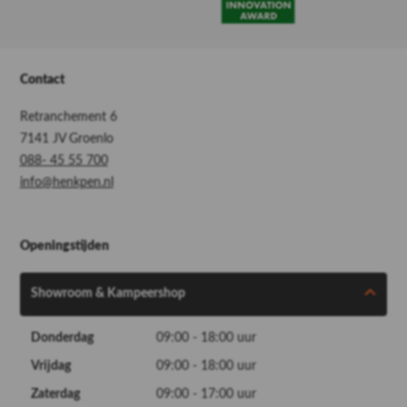
Contact
Retranchement 6
7141 JV Groenlo
088- 45 55 700
info@henkpen.nl
Openingstijden
Showroom & Kampeershop
Donderdag
09:00 - 18:00 uur
Vrijdag
09:00 - 18:00 uur
Zaterdag
09:00 - 17:00 uur