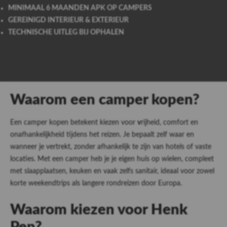
MINIMAAL 6 MAANDEN APK OP CAMPERS
GEREINIGD INTERIEUR & EXTERIEUR
TECHNISCHE UITLEG BIJ OPHALEN
VANAF NU STANDAARD GELEVERD OP ALLE CAMPER
OCCASIONS!
Waarom een camper kopen?
Een camper kopen betekent kiezen voor
v
rijheid, comfort en
onafhankelijkheid tijdens het reizen. Je bepaalt zelf waar en
wanneer je vertrekt, zonder afhankelijk te zijn van hotels of vaste
locaties. Met een camper heb je je eigen huis op wielen, compleet
met slaapplaatsen, keuken en vaak zelfs sanitair, ideaal voor zowel
korte weekendtrips als langere rondreizen door Europa.
Waarom kiezen voor Henk