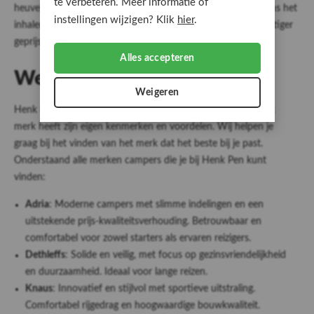
te verbeteren. Meer informatie of
heuvelachtig terrein en bij snel optrekken, bijvoorbeeld tijdens het
instellingen wijzigen? Klik
hier
.
inhalen. Bovendien zijn handgeschakelde campers vaak gunstiger
geprijsd in aanschaf.
Alles accepteren
Welk merk camper kopen?
Weigeren
Henk Pen biedt een breed scala aan topmerken campers. Elk
merk heeft zijn eigen kenmerken en voordelen. Wij helpen je
graag bij het vinden van het merk dat het beste bij je past.
Onderstaand alle merken campers die je bij Henk Pen kunt
vinden:
Adria
:
Moderne campers met slimme indelingen en een
uitstekende prijs-kwaliteitsverhouding. Betrouwbaar en
comfortabel voor zowel starters als ervaren reizigers.
Dethleffs
:
Solide en veilig, met focus op gezinsvriendelijkheid
en duurzaamheid. Ideaal voor lange reizen.
Knaus
: Innovatief en stijlvol met sportieve uitstraling.
Comfortabel rijgedrag en hoogwaardige bouwkwaliteit.