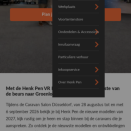
BELEVING!
Werkplaats
Plan jouw VR Experience
Voortentenstore
Onderdelen & Accessoires
Inruilaanvraag
Particuliere verhuur
Inkoopservice
Over Henk Pen
Met de Henk Pen VR Experience haal je het beste van
de beurs naar Groenlo
Tijdens de Caravan Salon Düsseldorf, van 28 augustus tot en met
6 september 2026 bekijk je bij Henk Pen de nieuwe modellen van
2027, kijk rustig om je heen en stap binnen bij de caravans die je
aanspreken. Zo ontdek je de nieuwste modellen en ontwikkelingen