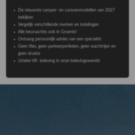
De nieuwste camper- en caravanmodellen van 2027
bekijken
Vergelijk verschillende merken en indelingen
Alle beursacties ook in Groenlo!
Ontvang persoonlijk advies van een specialist
Geen files, geen parkeerperikelen, geen wachtrijen en
geen drukte
Unieke VR- beleving in onze belevingswereld