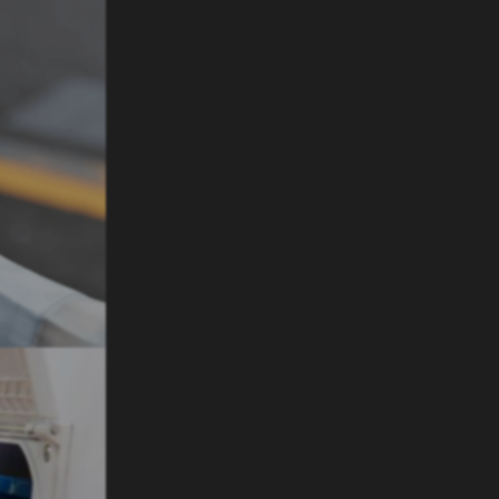
che mover
tgerust met geavanceerde elektronica en sensoren,
es volledig geautomatiseerd is. De motoren worden, door
ning ingedrukt te houden, automatisch tegen de banden
 zorgt de mover ervoor dat de caravan soepel en
sitie wordt verplaatst.
er is de ideale keuze voor kampeerders die streven naar
eid. Met geavanceerde automatiseringstechnologieën
m moeiteloos hun caravan te verplaatsen.