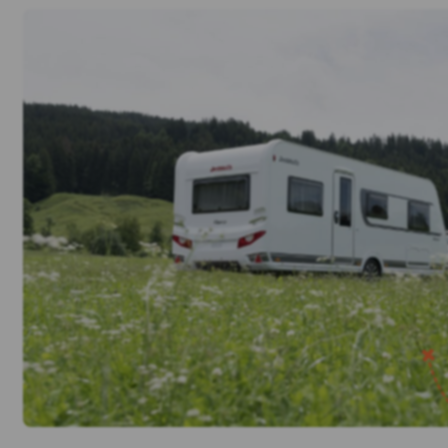
Premium stalling
voor jouw camper of
caravan
Lees meer