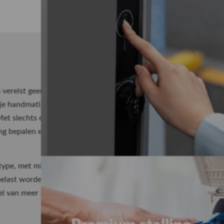
Volautomatis
 vereist geen grote
De volautomatische mover is ui
 je handmatig de
waardoor het verplaatsingsproc
Met slechts één druk op de
de knoppen op de afstandsbedie
ng bepalen en de snelheid
gezet. Met één druk op de knop
nauwkeurig naar de gewenste po
 type, met minimale
Een volautomatische caravanmov
elast worden. Een
gemak, comfort en zelfstandigh
l van meer controle en
biedt het hen de mogelijkheid o