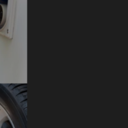
Achternaam
E-mailadres
(Vereist)
elpen?
(Vereist)