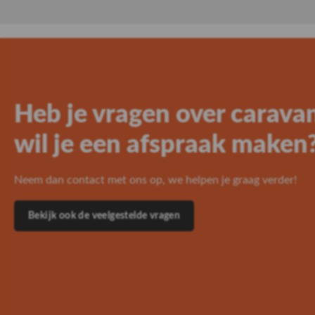
Premium stalling
Inclusief eigen
stroomaansluiting
Lees meer
Heb je vragen over carava
wil je een afspraak maken
Neem dan contact met ons op, we helpen je graag verder!
Bekijk ook de veelgestelde vragen
Premium stalling