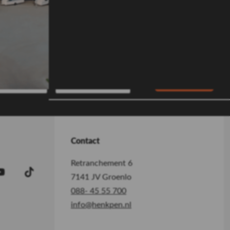
 aan de mover kan veroorzaken.
Aanmelden
Contact
Retranchement 6
7141 JV Groenlo
088- 45 55 700
info@henkpen.nl