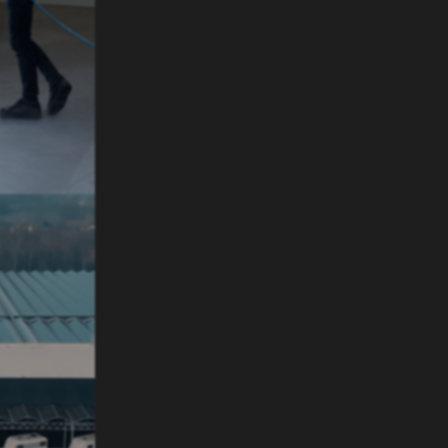
VANMOVER
t…
n en schoonhouden van een
voor een optimale werking? Door de mover
e maken met een harde borstel en wat
er, zand en andere vuildeeltjes
n een hogedrukreiniger wordt echter