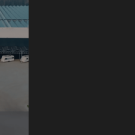
standigheid voor alle
 kan fysiek zwaar en vermoeiend zijn. Met een
rs genieten van de vrijheid en het gemak om hun
ng te manoeuvreren.
 is verleden tijd. Met de mover kun je moeiteloos jouw
edereen de mogelijkheid om zelfstandig te genieten van
ngeacht leeftijd of fysieke gesteldheid.