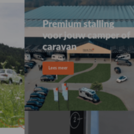
Gemak en zelf
leeftijden
Het verplaatsen van een caravan
caravanmover kunnen kampeerde
caravan met minimale inspanni
Het handmatig duwen en trekken
caravan verplaatsen. Zo heeft i
hun avonturen met de caravan, o