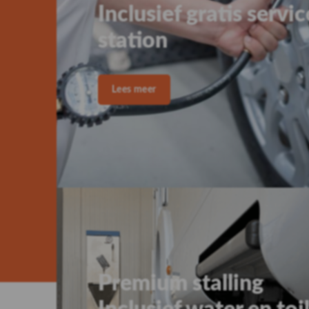
Ik heb een vraag
Ik wil een afspraak m
Anders
Merk
(Vereist)
Versturen