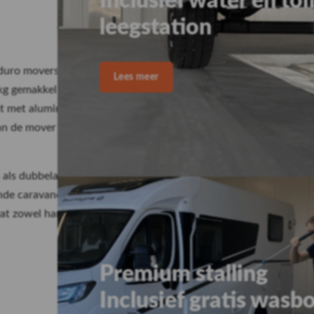
et
nduro movers voor caravans.
kg gemakkelijk en
st met aluminium
van de mover wordt verlaagd,
 als dubbelas caravans,
nde caravanconfiguraties.
at zowel handmatige als
x