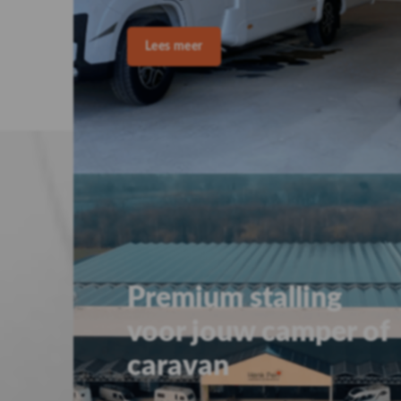
ONDERHOUD VAN DE CARA
Wist je da
Het regelmatig schoonmake
caravanmover belangrijk is 
aan de buitenzijde schoon t
water, kun je eenvoudig modd
verwijderen. Het gebruik va