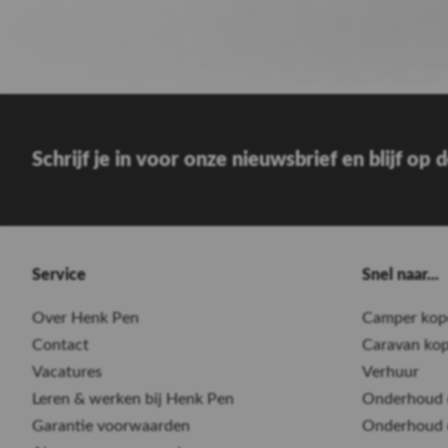
Lees meer
Schrijf je in voor onze nieuwsbrief en blijf op
Service
Snel naar...
Over Henk Pen
Camper kop
Contact
Caravan ko
Vacatures
Verhuur
Leren & werken bij Henk Pen
Onderhoud 
Garantie voorwaarden
Onderhoud 