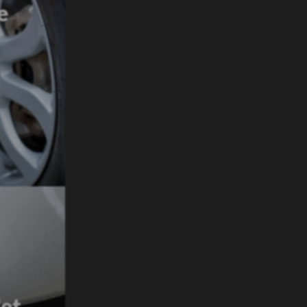
aken
Kenteken
(Vereist)
Nederlands kenteken
Anders