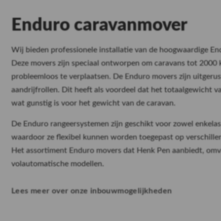
Inclusief water en toil
leegstation
Enduro caravanmover
Wij bieden professionele installatie van de hoogwaardige E
Lees meer
Deze movers zijn speciaal ontworpen om caravans tot 2000 
probleemloos te verplaatsen. De Enduro movers zijn uitgeru
aandrijfrollen. Dit heeft als voordeel dat het totaalgewicht 
wat gunstig is voor het gewicht van de caravan.
De Enduro rangeersystemen zijn geschikt voor zowel enkelas
waardoor ze flexibel kunnen worden toegepast op verschille
Het assortiment Enduro movers dat Henk Pen aanbiedt, omv
volautomatische modellen.
Premium stalling
Lees meer over onze inbouwmogelijkheden
Inclusief gratis wasbo