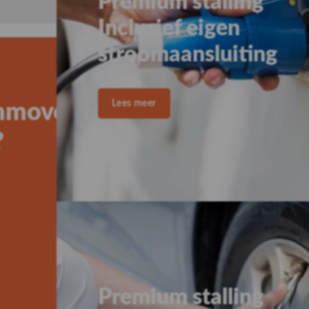
nmovers, of
?
Naam
(Vereist)
Voornaam
Telefoon
(Vereist)
Waarmee kunnen wij je h