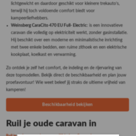
lichtgewicht en daardoor geschikt voor kleinere trekauto’s,
terwijl hij toch voldoende comfort biedt voor
kampeerliefhebbers.
Weinsberg CaraCito 470 EU Full- Electric
: is een innovatieve
caravan die volledig op elektriciteit werkt, zonder gasinstallatie.
Hij beschikt over een moderne en minimalistische inrichting
met twee enkele bedden, een ruime zithoek en een elektrische
kookplaat, koelkast en verwarming.
Zo ontdek je zelf het comfort, de indeling en de rijervaring van
deze topmodellen. Bekijk direct de beschikbaarheid en plan jouw
proefavontuur! Wie weet beleef jij straks de ultieme vrijheid van
kamperen!
Beschikbaarheid bekijken
Ruil je oude caravan in
Ruil je oude caravan in voor een Weinsberg Caravan!