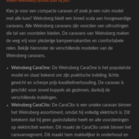
Welke Weinsberg caravan past bij jou?
Kies je voor een compacte caravan of zoek je een ruim model
met alle luxe? Weinsberg biedt een breed scala aan hoogwaardige
caravans. Alle Weinsberg caravans zijn voorzien van uitrustingen
die tal van voordelen bieden. De caravans van Weinsberg maken
de weg vrij voor plezierige kampeervakanties en comfortabele
reien. Bekijk hieronder de verschillende modellen van de
Weinsberg caravans.
Weinsberg CaraOne:
De Weinsberg CaraOne is het populairste
model en staat bekend om zijn praktische indeling, lichte
gewicht en scherpe prijs-kwaliteitverhouding. De caravan is
geschikt voor zowel koppels als gezinnen, dankzij de
verschillende indelingen.
Weinsberg CaraCito:
De CaraCito is een unieke caravan binnen
het Weinsberg-assortiment, omdat hij volledig elektrisch is. Dit
betekent dat hij geen gasinstallatie heeft en alle voorzieningen
op elektriciteit werken. Dit maakt de CaraCito uniek binnen het
caravansegment. Dit maakt hem makkelijker in onderhoud en