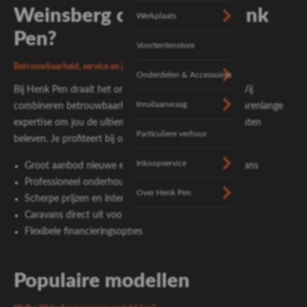
Weinsberg caravan bij Henk
Werkplaats
Pen?
Voortentenstore
Betrouwbaarheid, service en jarenlange expertise
Onderdelen & Accessoires
Bij Henk Pen draait het om meer dan alleen verkoop. Wij
Inruilaanvraag
combineren betrouwbaarheid, persoonlijke service en jarenlange
expertise om jou de ultieme vrijheid van kamperen te laten
Particuliere verhuur
beleven. Je profiteert bij ons van:
Inkoopservice
Groot aanbod nieuwe en gebruikte Weinsberg caravans
Professioneel onderhoud in onze eigen werkplaats
Over Henk Pen
Scherpe prijzen en interessante inruilmogelijkheden
Caravans direct uit voorraad leverbaar
Flexibele financieringsopties
Populaire modellen