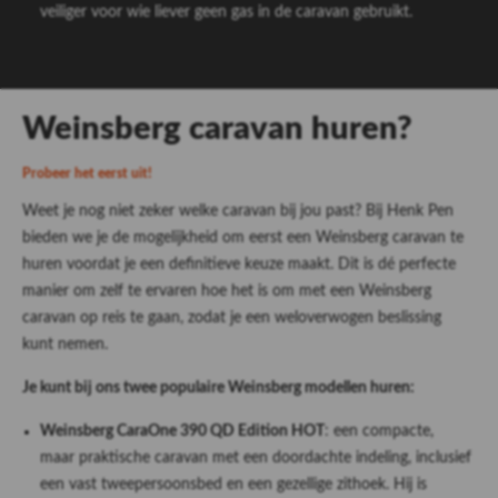
veiliger voor wie liever geen gas in de caravan gebruikt.
Weinsberg caravan huren?
Probeer het eerst uit!
Weet je nog niet zeker welke caravan bij jou past? Bij Henk Pen
bieden we je de mogelijkheid om eerst een Weinsberg caravan te
huren voordat je een definitieve keuze maakt. Dit is dé perfecte
manier om zelf te ervaren hoe het is om met een Weinsberg
caravan op reis te gaan, zodat je een weloverwogen beslissing
kunt nemen.
Je kunt bij ons twee populaire Weinsberg modellen huren:
Weinsberg CaraOne 390 QD Edition HOT
: een compacte,
maar praktische caravan met een doordachte indeling, inclusief
een vast tweepersoonsbed en een gezellige zithoek. Hij is