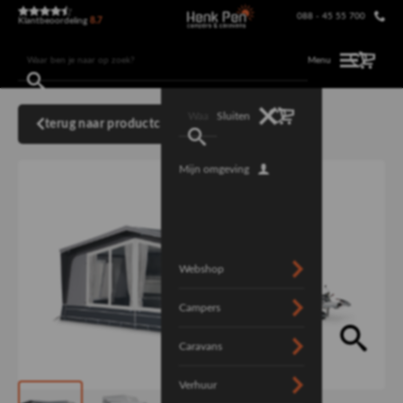
088 - 45 55 700
Klantbeoordeling
8.7
Menu
Sluiten
terug naar productcategorie
Mijn omgeving
Webshop
Campers
Caravans
Verhuur