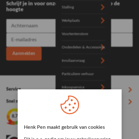
Schrijf je in voor onze nieuwsbrief en blijf op de
Stalling
hoogte
Werkplaats
Voortentenstore
Onderdelen & Accessoires
Aanmelden
Inruilaanvraag
Particuliere verhuur
Inkoopservice
Service
Over Henk Pen
Snel naar...
606 beoordelingen
8.7
Kiyoh
Henk Pen maakt gebruik van cookies