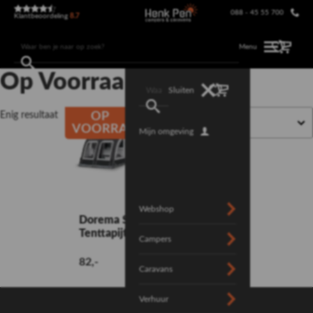
088 - 45 55 700
Klantbeoordeling
8.7
Menu
Op Voorraad
Sluiten
Enig resultaat
OP
VOORRAAD
Mijn omgeving
Webshop
Dorema Starlon
Tenttapijt
Campers
82,-
Caravans
Verhuur