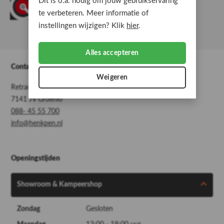
Dit is o.a. nodig om jouw gebruikservaring
te verbeteren. Meer informatie of
instellingen wijzigen? Klik
hier
.
Alles accepteren
Contact
Weigeren
Retranchement 6
7141 JV Groenlo
088- 45 55 700
info@henkpen.nl
Openingstijden
Showroom & Kampeershop
Zondag
Gesloten