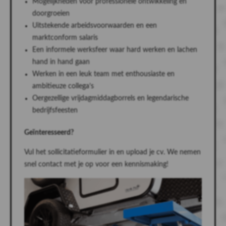
Mogelijkheden voor professionele ontwikkeling en
doorgroeien
Uitstekende arbeidsvoorwaarden en een
marktconform salaris
Een informele werksfeer waar hard werken en lachen
hand in hand gaan
Werken in een leuk team met enthousiaste en
ambitieuze collega’s
Oergezellige vrijdagmiddagborrels en legendarische
bedrijfsfeesten
Geïnteresseerd?
Vul het sollicitatieformulier in en upload je cv. We nemen
snel contact met je op voor een kennismaking!