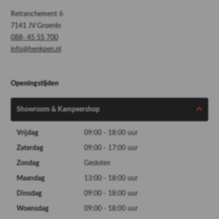
Retranchement 6
7141 JV Groenlo
088- 45 55 700
info@henkpen.nl
Openingstijden
Showroom & Kampeershop
Vrijdag
09:00 - 18:00 uur
Zaterdag
09:00 - 17:00 uur
Zondag
Gesloten
Maandag
13:00 - 18:00 uur
Dinsdag
09:00 - 18:00 uur
Woensdag
09:00 - 18:00 uur