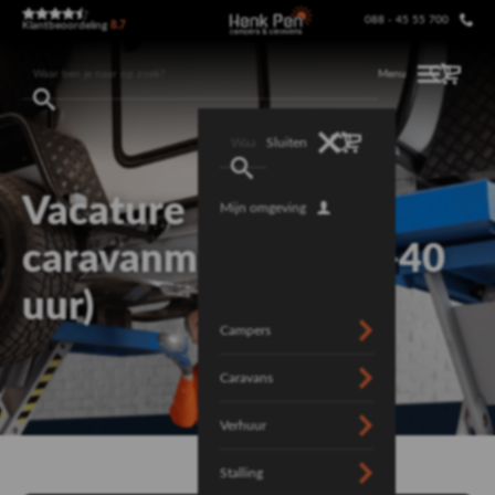
088 - 45 55 700
Klantbeoordeling
8.7
Menu
Sluiten
Vacature
Mijn omgeving
caravanmonteur (32-40
uur)
Campers
Caravans
Verhuur
Stalling