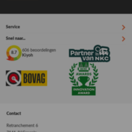
Service
Snel naar...
606 beoordelingen
8.7
Kiyoh
Contact
Retranchement 6