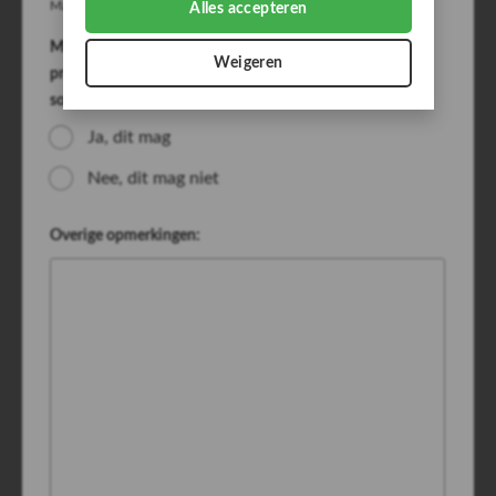
Max. bestandsgrootte: 512 MB.
Alles accepteren
Mijn foto's mogen gebruikt worden voor
Weigeren
promotiedoeleinden, bijvoorbeeld: op de website of
sociale media.
(Vereist)
Ja, dit mag
Nee, dit mag niet
Overige opmerkingen: