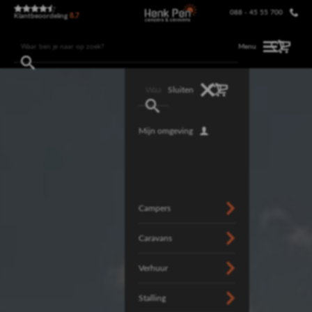
088 - 45 55 700
Klantbeoordeling
8.7
Menu
Sluiten
Mijn omgeving
Campers
Caravans
Verhuur
Stalling