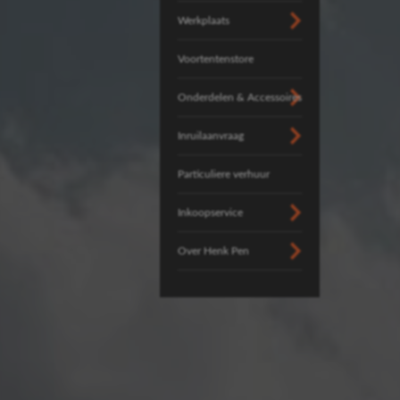
Werkplaats
Voortentenstore
Onderdelen & Accessoires
Inruilaanvraag
Particuliere verhuur
Inkoopservice
Over Henk Pen