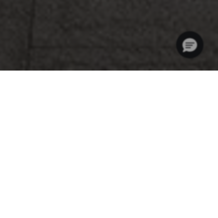
Eerste actiemodel van
Weinsberg op VW-basis
Rijdynamiek op de weg en veel ruimte binnenin? De nieuwe X‐
Cursion Van EDITION [PEPPER] is het eerste actiemodel van
WEINSBERG op VW‐basis. De compacte buitenafmetingen en