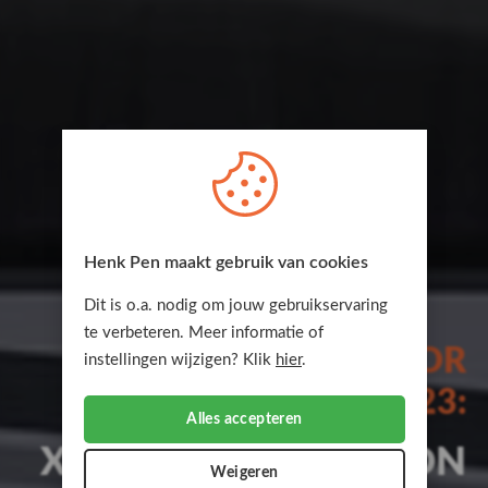
Henk Pen maakt gebruik van cookies
Dit is o.a. nodig om jouw gebruikservaring
te verbeteren. Meer informatie of
NIEUW MODEL VOOR
instellingen wijzigen? Klik
hier
.
2023:
Alles accepteren
X-Cursion Van EDITION
Weigeren