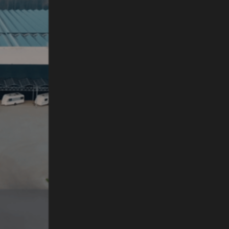
 een nieuwe of gebruikte Weinsberg camper koopt.
chter wel graag een keer met een camper op reis? Henk
 Bezoek Henk Pen verhuur of neem contact met ons op
camper je een terugkoop garantie en is het onderhoud
n de camper voor jou een geschikte mogelijkheid!