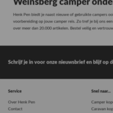
Weinsberg camper onde
Premium stalling
Henk Pen biedt je naast nieuwe of gebruikte campers ook
voorbereiding op jouw camper reis. Zo tref je bij ons een 
24/7 toegankelijk
over meer dan 20.000 artikelen. Bestel veilig en vertrou
Lees meer
Schrijf je in voor onze nieuwsbrief en blijf op
Service
Snel naar...
Over Henk Pen
Camper kop
Contact
Caravan ko