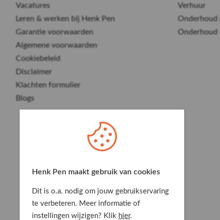
Premium stalling
Vacatures
Verhuur
Inclusief eigen
Leren & werken bij Henk Pen
Onderhoud 
Garantie voorwaarden
Onderhoud 
stroomaansluiting
Algemene voorwaarden
Cookiebeleid
Disclaimer
Lees meer
Klachten formulier
Blogs
Henk Pen maakt gebruik van cookies
Dit is o.a. nodig om jouw gebruikservaring
te verbeteren. Meer informatie of
Premium stalling
instellingen wijzigen? Klik
hier
.