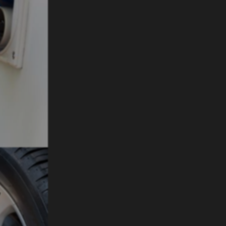
088- 45 55 700
info@henkpen.nl
Openingstijden
Showroom & Kampeershop
Vrijdag
09:00 - 18:00 uur
Zaterdag
09:00 - 17:00 uur
Zondag
Gesloten
Maandag
13:00 - 18:00 uur
Dinsdag
09:00 - 18:00 uur
Woensdag
09:00 - 18:00 uur
Donderdag
09:00 - 18:00 uur