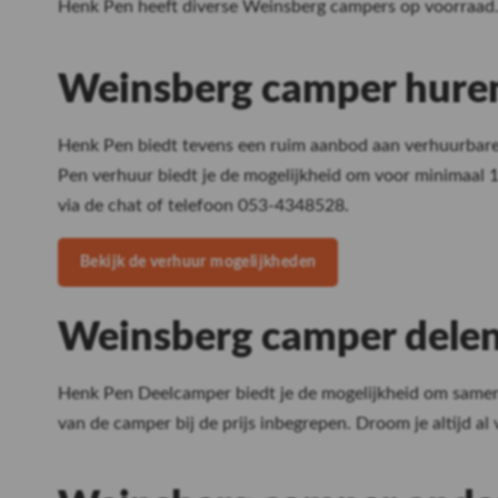
Henk Pen heeft diverse Weinsberg campers op voorraad. T
Weinsberg camper hure
Premium stalling
voor jouw camper of
Henk Pen biedt tevens een ruim aanbod aan verhuurbare 
caravan
Pen verhuur biedt je de mogelijkheid om voor minimaal
via de chat of telefoon 053-4348528.
Lees meer
Bekijk de verhuur mogelijkheden
Weinsberg camper dele
Henk Pen Deelcamper biedt je de mogelijkheid om samen
van de camper bij de prijs inbegrepen. Droom je altijd a