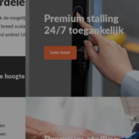
rdelen
 de mogelijkheid om losse camper onderdelen of kampeerartikele
breed scala aan stoelen en tafeltjes, voortenten en luifels, airc
wd online! Uiteraard kun je altijd via de chat of telefonisch co
 de hoogte
Volg ons
en
pen