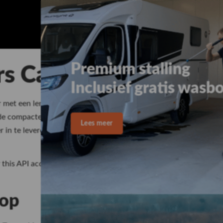
rs CaraCompact
x
met een lengte van circa 6,75 meter. Deze camper combineert ee
 compacte breedte van slechts 2,20 meter rijdt deze camper bi
r in te leveren op bewegingsvrijheid.
 this API account.
oop