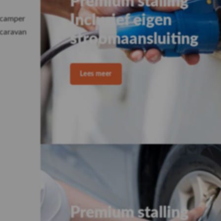
camper
606 beoordelingen
caravan
8.7
Kiyoh