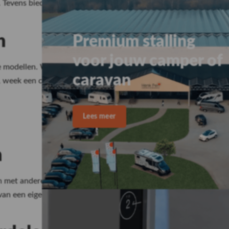
evens bieden wij zeer gunstige inruiltarieven indien je bij ons
n
modellen. Wil je liever niet eigenaar worden van een camper, e
 1 week een camper te huren. Benieuwd naar de mogelijkheden?
n
 met anderen een camper te kopen. Tevens biedt Henk Pen Deel
l van een eigen camper, dan is wellicht het gezamenlijk kopen va