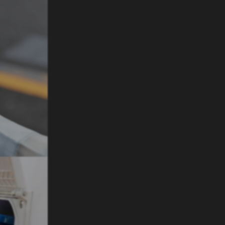
n te kopen. Bij Henk Pen ontzorgen wij je graag in de
o’s en kachels aan. Via onze site hebben wij de beschikking
ntact met ons opnemen voor deskundig advies.
Aanmelden
Contact
Retranchement 6
7141 JV Groenlo