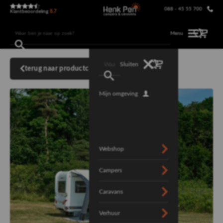
088 - 45 55 700
Klantbeoordeling
8.7
Menu
Sluiten
terug naar productcategorie
Mijn omgeving
Webshop
Campers
Caravans
Verhuur