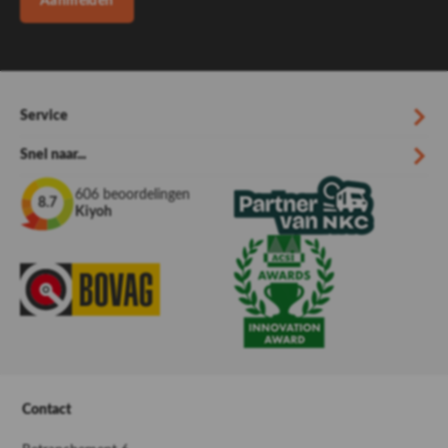
Aanmelden
Service
Snel naar...
606 beoordelingen
8.7
Kiyoh
Contact