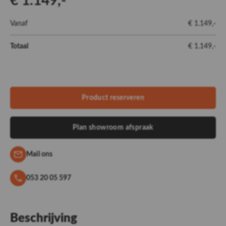
€ 1.149,-
Vanaf
€ 1.149,-
Totaal
€ 1.149,-
Product reserveren
Plan showroom afspraak
Mail ons
053 20 05 597
Beschrijving