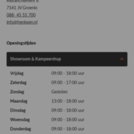
Retranchement 6
7141 JV Groenlo
088- 45 55 700
info@henkpen.nl
Openingstijden
Showroom & Kampeershop
Vrijdag
09:00 - 18:00 uur
Zaterdag
09:00 - 17:00 uur
Zondag
Gesloten
Maandag
13:00 - 18:00 uur
Dinsdag
09:00 - 18:00 uur
Woensdag
09:00 - 18:00 uur
Donderdag
09:00 - 18:00 uur