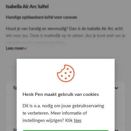
Isabella Air Arc luifel
Handige opblaasbare luifel voor caravan
Houd je van handig en eenvoudig? Dan is de Isabella Air Arc echt
iets voor jou. Deze is makkelijk op te zetten, dus je kunt snel van je
vakantie op de camping genieten.
Lees meer
De Isabella Air Arc bestaat uitsluitend uit luchtkanalen en dakdoek
en wordt met de meegeleverde Isabella Air pomp op slechts één
punt opgepompt. De luifel is gemaakt van het bekende Isacryl,
een licht, robuust en volledig doorgekleurd materiaal dat jarenlang
mooi op kleur blijft
Specificaties
Details
Henk Pen maakt gebruik van cookies
Diepte: 260 cm
Dit is o.a. nodig om jouw gebruikservaring
Breedte: 390 cm
te verbeteren. Meer informatie of
Peeslengte: 384 cm
instellingen wijzigen? Klik
hier
.
Deze is makkelijk op te zetten, dus je kunt snel van je vakantie
Standaard geleverd met