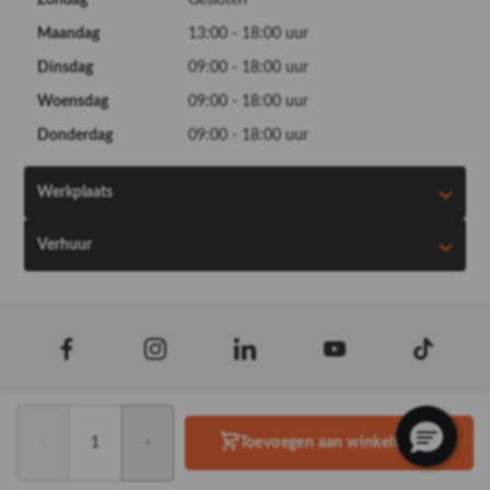
Zondag
Gesloten
Maandag
13:00 - 18:00 uur
Dinsdag
09:00 - 18:00 uur
Woensdag
09:00 - 18:00 uur
Donderdag
09:00 - 18:00 uur
Werkplaats
Verhuur
Isabella
© 2026
-
Eclipse
+
Toevoegen aan winkelwagen
Realisatie door PowerKraut
&