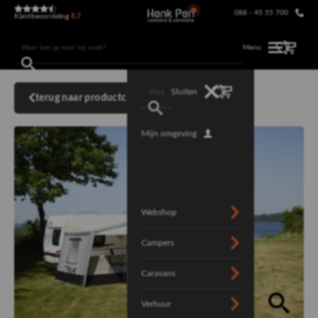
088 - 45 55 700
Klantbeoordeling
8.7
Menu
Sluiten
terug naar productcategorie
Mijn omgeving
Webshop
Campers
Caravans
Verhuur