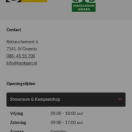
Contact
Retranchement 6
7141 JV Groenlo
088- 45 55 700
info@henkpen.nl
Openingstijden
Showroom & Kampeershop
Vrijdag
09:00 - 18:00 uur
Zaterdag
09:00 - 17:00 uur