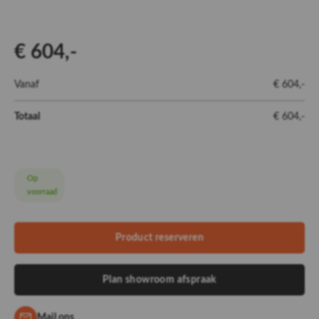
€ 604,-
Vanaf
€ 604,-
Totaal
€ 604,-
Op
voorraad
Product reserveren
Plan showroom afspraak
Mail ons