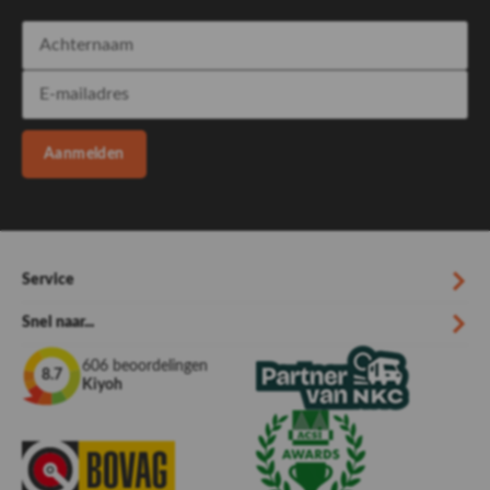
Details
Diepte: 225 cm / Mini: 150 cm
Kan ook worden gebruikt op Magnum 340 en 400
Aanmelden
Service
Snel naar...
606 beoordelingen
8.7
Kiyoh