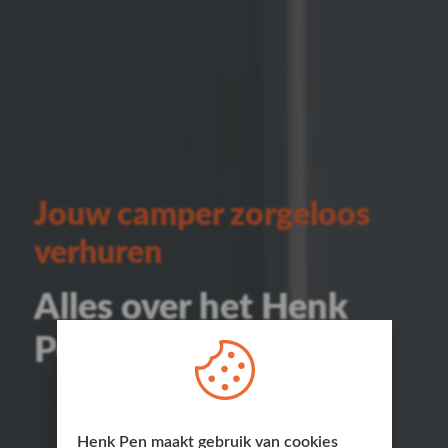
Jouw camper zorgeloos
verhuren
Alles over het Henk
Pen verhuurkeurmerk
Henk Pen maakt gebruik van cookies