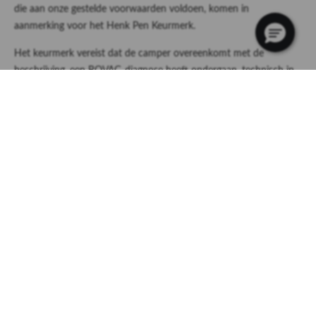
die aan onze gestelde voorwaarden voldoen, komen in
aanmerking voor het Henk Pen Keurmerk.
Het keurmerk vereist dat de camper overeenkomt met de
beschrijving, een BOVAG-diagnose heeft ondergaan, technisch in
orde is, alle systemen correct functioneren, eventuele
onderhouds- en reparatiewerkzaamheden zijn uitgevoerd, de APK
is goedgekeurd, en er is een
geschikte verzekering
afgesloten voor
verhuur. Daarnaast krijgt de verhuurder ook een training vanuit
Henk Pen, om de innames en uitgiftes op een professionele
manier te verzorgen.