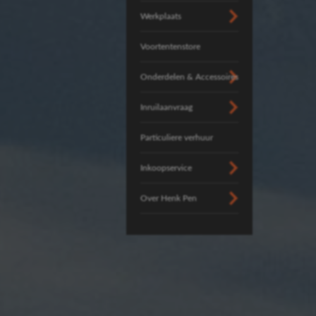
Werkplaats
Voortentenstore
Onderdelen & Accessoires
Inruilaanvraag
Particuliere verhuur
Inkoopservice
Over Henk Pen