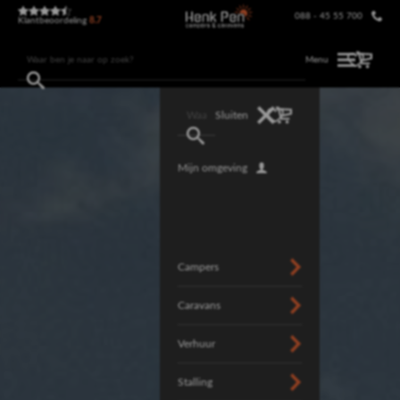
088 - 45 55 700
Klantbeoordeling
8.7
Menu
Sluiten
Mijn omgeving
Campers
Caravans
Verhuur
Stalling