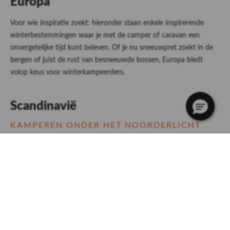
Europa
Voor wie inspiratie zoekt: hieronder staan enkele inspirerende
winterbestemmingen waar je met de camper of caravan een
onvergetelijke tijd kunt beleven. Of je nu sneeuwpret zoekt in de
bergen of juist de rust van besneeuwde bossen, Europa biedt
volop keus voor winterkampeerders.
Scandinavië
KAMPEREN ONDER HET NOORDERLICHT
In Scandinavië wacht een waar winterwonderland. Denk aan
uitgestrekte landschappen met bevroren meren, besneeuwde
wouden en avonden die worden verlicht door het magische
noorderlicht aan de hemel. Stel je voor dat je ’s avonds vanuit je
warme camperbed het poollicht ziet dansen.
Je kunt er rendieren spotten tijdens een sneeuwwandeling en
genieten van de serene stilte van de lange winternachten. Het