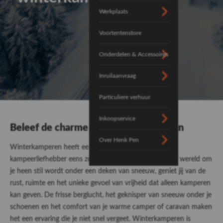
Werkplaats
Voortentenstore
Onderdelen & Accessoires
Inruilaanvraag
Particuliere verhuur
Inkoopservice
Beleef de charme van winterkamperen
Over Henk Pen
Winterkamperen heeft een unieke charme die elke
kampeerliefhebber eens zou moeten ervaren. Terwijl de wereld om
je heen stil wordt onder een deken van sneeuw, geniet jij van de
rust, ruimte en het unieke gevoel van vrijheid dat alleen kamperen
kan geven. De frisse berglucht, het geknisper van sneeuw onder je
schoenen en het comfort van je warme camper of caravan maken
het een ervaring die je niet snel vergeet. Winterkamperen is