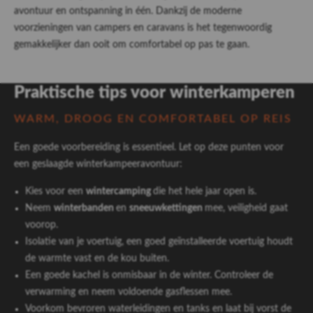
avontuur en ontspanning in één. Dankzij de moderne
voorzieningen van campers en caravans is het tegenwoordig
gemakkelijker dan ooit om comfortabel op pas te gaan.
Praktische tips voor winterkamperen
WARM, DROOG EN COMFORTABEL OP REIS
Een goede voorbereiding is essentieel. Let op deze punten voor
een geslaagde winterkampeeravontuur:
Kies voor een
wintercamping
die het hele jaar open is.
Neem
winterbanden
en
sneeuwkettingen
mee, veiligheid gaat
voorop.
Isolatie van je voertuig, een goed geïnstalleerde voertuig houdt
de warmte vast en de kou buiten.
Een goede kachel is onmisbaar in de winter. Controleer de
verwarming en neem voldoende gasflessen mee.
Voorkom bevroren waterleidingen en tanks en laat bij vorst de